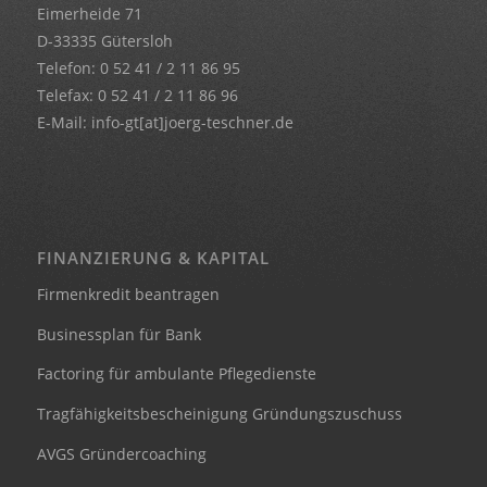
Eimerheide 71
D-33335 Gütersloh
Telefon:
0 52 41 / 2 11 86 95
Telefax: 0 52 41 / 2 11 86 96
E-Mail:
info-gt[at]joerg-teschner.de
FINANZIERUNG & KAPITAL
Firmenkredit beantragen
Businessplan für Bank
Factoring für ambulante Pflegedienste
Tragfähigkeitsbescheinigung Gründungszuschuss
AVGS Gründercoaching